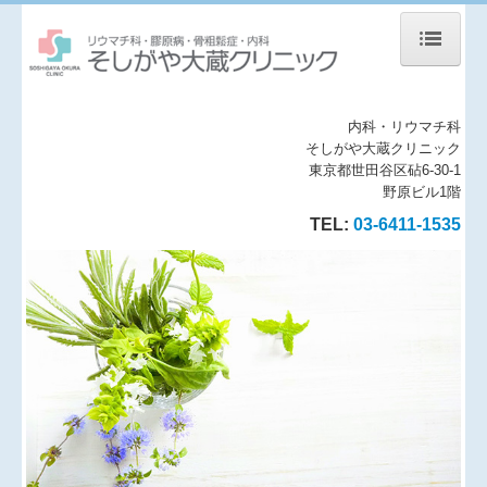
トップページ
内科・リウマチ科
院長の中山です
そしがや大蔵クリニック
東京都世田谷区砧6-30-1
書籍雑誌掲載・講演等
野原ビル1階
TEL:
03-6411-1535
診療案内
受診される前にご覧ください
当院の医療設備
内科
リウマチ科
関節リウマチ診療