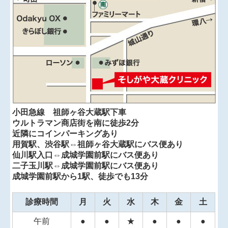
接種が始まります。
65歳以上
（または60歳以上で法定障害がある）で接種
を希望される方は送付された
予診票を必ず持参
のう
え、
診療日の9：00から11：45まで、もしくは14：30
から16：45まで
に直接ご来院ください。
自己負担額は2500円です。
予約の必要はありません。
上記以外で接種希望の方は任意接種となり、費用は
16000円です。
なお、当院で接種ワクチンは
ファイザー社のコミナ
ティのみ
です。
小田急線 祖師ヶ谷大蔵駅下車
ウルトラマン商店街を南に徒歩2分
近隣にコインパーキングあり
◆
インフルエンザワクチン接種について
用賀駅、渋谷駅⇔祖師ヶ谷大蔵駅にバス便あり
仙川駅入口⇔成城学園前駅にバス便あり
2024年10月1日からインフルエンザワクチン接種を始め
二子玉川駅⇔成城学園前駅にバス便あり
ます。
成城学園前駅から1駅、徒歩でも13分
予約制ではありません。診療日の9：00から11：45ま
で、もしくは14：30から16：45までに直接ご来院くだ
さい。
診療時間
月
火
水
木
金
土
ワクチンの接種予約やお取り置きは行っておりませ
午前
●
●
★
●
●
●
ん。