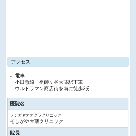
◆
第2・4水曜日休診のお知らせ
2024年4月より第2および第4水曜日は終日休診とさせて
いただきます。
第1, 3, 5水曜日はこれまで通り午前のみ診療し、午後は
早稲田大学勤務となります。
第2および第4水曜日午前は国立国際医療研究センター
病院膠原病科の外来を担当することになりました。
高度医療も担うわが国有数の基幹病院での診療にも携
わるため、当院通院中の患者さんの症状増悪時の対応
アクセス
や、精密検査また他の診療科への紹介などもこれまで
以上に円滑に行えることになります。
電車
ご理解のほどよろしくお願いいたします。
小田急線 祖師ヶ谷大蔵駅下車
ウルトラマン商店街を南に徒歩2分
◆
2024/6/6（木）YOGA journal onlineで「いつのまに
医院名
か骨折」と「ビタミンDの重要性」について解説しまし
た。
ソシガヤオオクラクリニック
https://yogajournal.jp/22837
そしがや大蔵クリニック
院長