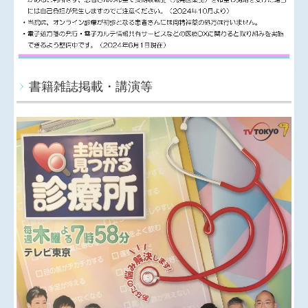
骨」（企画 井上大輔先生）の、『グルココルチコイ
ド誘発性骨粗鬆症（ステロイド性骨粗鬆症）』を執筆
しました。
◆
中山医師がTBSラジオで「骨折しないように骨を丈
書籍雑誌掲載・講演等
夫にする」お話を４回連続で行います。是非、お聴き
ください。
TBSラジオ「林家たい平 PLUS ON ACTIVE えがおで
元気」
放送日時 2025年8月8日、15日、22日、29日 各金曜
日（計4回）
16時50分〜59分
◆2025/3/12（水）朝日新聞朝刊の医療面Think Gender
の『患者の9割女性 増える骨粗鬆症』の記事で骨粗鬆
症の解説をしました。
◆休診のお知らせ