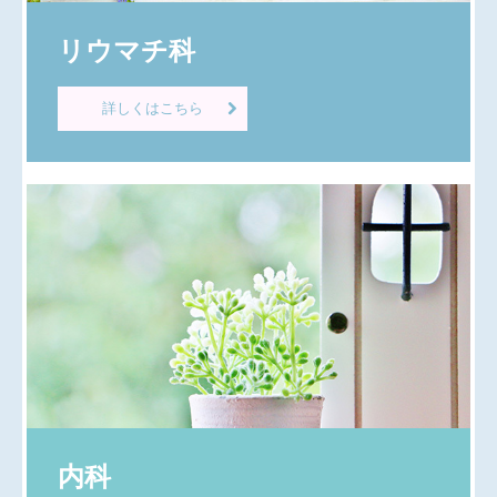
膠原病
リウマチ科
骨粗鬆症
詳しくはこちら
ステロイド性骨粗鬆症
患者様への配慮
地図、交通案内
個人情報保護方針
内科