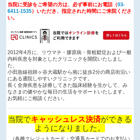
当院に受診をご希望の方は、必ず事前にお電話（
03-
6411-1535
）いただき、指定された時間にご来院くださ
い。
2012年4月に、リウマチ・膠原病・骨粗鬆症および一般
内科疾患を対象としたクリニックを開院いたしまし
た。
小田急線祖師ヶ谷大蔵駅から南に徒歩2分の商店街沿い
にある通院しやすいクリニックです。
長く全身疾患を診療してきた臨床経験を生かして、み
なさまの健やかな毎日の生活をサポートいたします。
お気軽にご相談ください。
当院で
キャッシュレス決済
ができる
ようになりました。
（各種クレジットカード・交通系カードでのお支払い