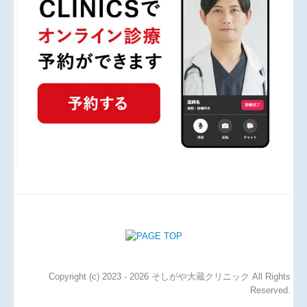
世田谷区｜新型コロナワクチン接種インフォメーショ
ン (vaccine-info-setagaya.org)
https://vaccine-info-setagaya.org
インターネット環境にない方は、世田谷区新型コロナ
ワクチンコール
0120136652
にお電話ください。
（当院が表示されない場合にはすでに予約枠が埋まっ
ているということです。）
接種予約をキャンセルする場合には必ず前日までに予
約サイトにて処理してください。
◆2023/10/3（火）から
インフルエンザワクチン接種
を
はじめます。
予約制ではありません。診療日の9：00から11：45ま
で、もしくは14：30から16：45までに直接ご来院くだ
さい。
ワクチンの接種予約やお取り置きは行っており
ません。
Copyright (c) 2023 - 2026 そしがや大蔵クリニック All Rights
すでに当院でのコロナワクチンの接種予約のある方は
Reserved.
これとの同時接種も可能です。一般：￥4000