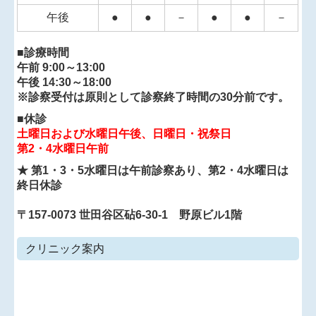
すでに当院でのコロナワクチンの接種予約のある方は
午後
●
●
－
●
●
－
これとの同時接種も可能です。一般：￥4000
23区内在住の65歳以上の方：￥2500（区から送付され
た接種予診票を必ずお持ちください）
■診療時間
午前 9:00～13:00
午後 14:30～18:00
◆
『レシピプラス 骨粗鬆症とくすり』（南山堂
※診察受付は原則として診察終了時間の30分前です。
2024/10/1発刊）の「「グルココルチコイド誘発性骨粗
■休診
鬆症の管理と治療のガイドライン」を読み解く」を執
土曜日および水曜日午後、日曜日・祝祭日
筆しました。
第2・4水曜日午前
★ 第1・3・5水曜日は午前診察あり、第2・4水曜日は
◆
『新版 人材開発辞典』（東洋経済新報社
終日休診
2024/9/25発刊）の分担執筆しました。
〒157-0073 世田谷区砧6-30-1 野原ビル1階
◆
2024/9/16（月・祝）15：40～16：54 テレビ東京
クリニック案内
「よじごじDays」の番組内、『名医の骨活！ 健康メ
シ大調査！』のコーナーで骨に良い食材を紹介しま
す。