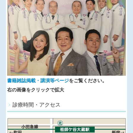
2025/4/24（木）から4/26（土）までリウマチ学会学術
集会（福岡市）に出席のため休診
いたします。
◆
運動器領域の医学情報誌Loco Cure「『グルココル
チコイド誘発性骨粗鬆症の管理と治療のガイドライン
2023』を読み解く」（2024/11/10発行 先進医学社）
の『高齢者のグルココルチコイド誘発性骨粗鬆症の特
徴、予防と治療』を執筆しました。
◆
年末年始休診のお知らせ
書籍雑誌掲載・講演等
ページ
をご覧ください。
2024年12月29日（日）から2025年1月5日（日）まで休
診
させていただきます。
右の画像をクリックで拡大
お薬が足りなくならないよう早めの受診予約をお取り
ください。
診療時間・アクセス
◆
新型コロナウイルスワクチン接種について
2024年10月1日から新型コロナウイルスワクチンの定期