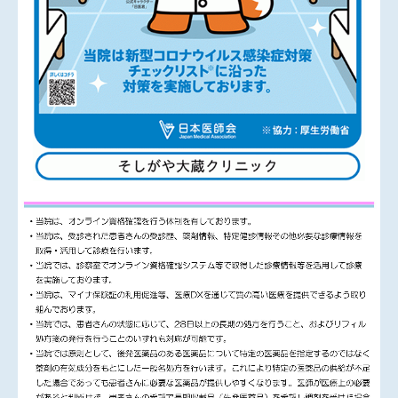
ます。
予約制ではありません。診療日の9：00から11：45ま
で、もしくは14：30から16：45までに直接ご来院くだ
さい。
ワクチンの接種予約やお取り置きは行っており
ません。
すでに当院でのコロナワクチンの接種予約のある方は
これとの同時接種も可能です。
一般：￥4000
23区内在住の65歳以上の方：￥2500（区から送付され
た接種予診票を必ずお持ちください）
◆
2025/10/13（月・祝）16：00～16：54 テレビ東京
「よじごじDays」の番組内、『腸・骨・眼 それぞれ
の先生が選ぶ健康食材』のコーナーで骨に良い食材を
紹介します。
◆
医療雑誌『調剤と情報』2025/８月号（じほう発行）
「骨卒中にリスクに備える生活習慣病・慢性疾患と