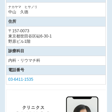
◆
2024/4/22（月）婦人公論.jp で 「骨を鍛える簡単
レシピ＆手軽な運動」について紹介しました
。
ナカヤマ ヒサノリ
https://fujinkoron.jp/articles/-/11728
中山 久德
住所
◆『足をもむ』（ブティック社 2024/4月発刊）に
〒
157-0073
て、足ブラブラ運動を紹介しました。
東京都世田谷区砧6-30-1
野原ビル1階
◆2024/3/30 今シーズンの新型コロナワクチンおよび
診療科目
インフルエンザワクチンの接種は終了いたしました。
内科・リウマチ科
◆2023/10/2（月）から
コロナワクチン（オミクロン株
電話番号
XBB1.5対応 一価ワクチン）接種
をはじめます。接種
03-6411-1535
券が届いている16歳以上の方が対象です。
予約制です。以下の世田谷区の予約サイトからお申し
込みください。
電話や当院窓口でのご予約を受け付けしておりませ
ん。
ご了承ください。