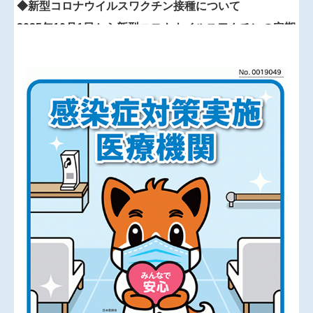
◆新型コロナウイルスワクチン接種について
2025年10月1日から新型コロナウイルスワクチンの定期
接種が始まります。
65歳以上（または60歳以上で法定障害がある）で接種
を希望される方は送付された
予診票を必ず持参
のう
え、
診療日の9：00から11：45まで、もしくは14：30から
16：45まで
に直接ご来院ください。
自己負担額は2500円です。
予約の必要はありません。
上記以外で接種希望の方は任意接種となり、費用は
16000円です。
なお、当院で接種ワクチンは
ファイザー社のコミナ
ティ
のみです。
◆
インフルエンザワクチン接種について
2025年10月1日からインフルエンザワクチン接種を始め